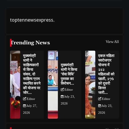
toptennewsexpress.
Trending News
View All
मुख्यमंत्री
एकल महिला
धामी ने
स्वरोजगार
साहित्यकारों
मुख्यमंत्री
योजना में
से किया
धामी ने किया
212
संवाद, दो
‘सेवा विधि’
महिलाओं को
साहित्य ग्राम
पुस्तक का
पहली, 276
स्थापित करने
विमोचन…
को दूसरी
की योजना पर
किस्त
Editor
जोर…
जारी…
July 23,
Editor
Editor
2026
July 27,
July 23,
2026
2026