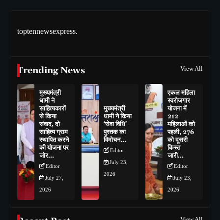
toptennewsexpress.
Trending News
View All
मुख्यमंत्री
एकल महिला
धामी ने
स्वरोजगार
साहित्यकारों
मुख्यमंत्री
योजना में
से किया
धामी ने किया
212
संवाद, दो
‘सेवा विधि’
महिलाओं को
साहित्य ग्राम
पुस्तक का
पहली, 276
स्थापित करने
विमोचन…
को दूसरी
की योजना पर
किस्त
Editor
जोर…
जारी…
July 23,
Editor
Editor
2026
July 27,
July 23,
2026
2026
View All