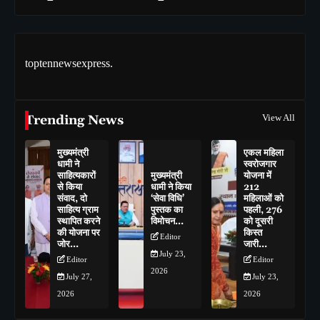
toptennewsexpress.
Trending News
View All
मुख्यमंत्री
एकल महिला
धामी ने
स्वरोजगार
साहित्यकारों
मुख्यमंत्री
योजना में
से किया
धामी ने किया
212
संवाद, दो
‘सेवा विधि’
महिलाओं को
साहित्य ग्राम
पुस्तक का
पहली, 276
स्थापित करने
विमोचन…
को दूसरी
की योजना पर
किस्त
Editor
जोर…
जारी…
July 23,
Editor
Editor
2026
July 27,
July 23,
2026
2026