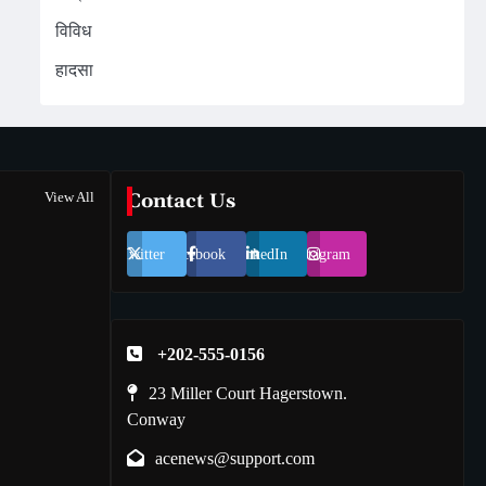
विविध
हादसा
View All
Contact Us
Twitter
Facebook
LinkedIn
Instagram
+202-555-0156
23 Miller Court Hagerstown.
Conway
acenews@support.com