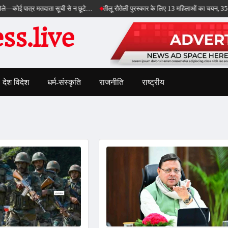
 पात्र मतदाता सूची से न छूटे…
तीलू रौतेली पुरस्कार के लिए 13 महिलाओं का चयन, 35 आंगनबाड़ी
s.live
देश विदेश
धर्म-संस्कृति
राजनीति
राष्ट्रीय