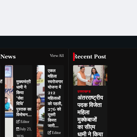
 News
View All
Recent Post
एकल
महिला
ों
मुख्यमंत्री
स्वरोजगार
धामी ने
योजना में
उत्तराखण्ड
किया
212
अंतरराष्ट्रीय
‘सेवा
महिलाओं
विधि’
को पहली,
पदक विजेता
पुस्तक का
276 को
महिला
विमोचन…
दूसरी
मुक्केबाजों
किस्त
Editor
जारी…
का सीएम
July 23,
Editor
धामी ने किया
2026