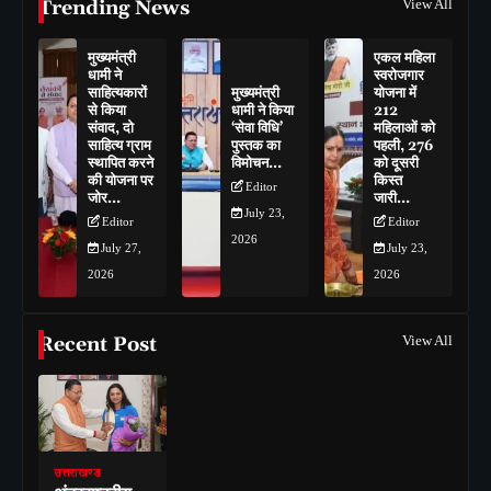
Trending News
View All
मुख्यमंत्री
एकल महिला
धामी ने
स्वरोजगार
साहित्यकारों
मुख्यमंत्री
योजना में
से किया
धामी ने किया
212
संवाद, दो
‘सेवा विधि’
महिलाओं को
साहित्य ग्राम
पुस्तक का
पहली, 276
स्थापित करने
विमोचन…
को दूसरी
की योजना पर
किस्त
Editor
जोर…
जारी…
July 23,
Editor
Editor
2026
July 27,
July 23,
2026
2026
Recent Post
View All
उत्तराखण्ड