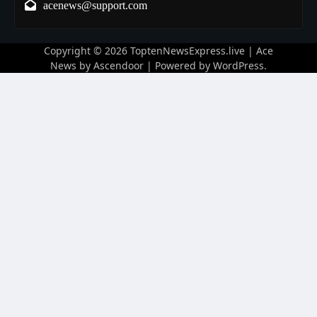
acenews@support.com
Copyright © 2026
ToptenNewsExpress.live
| Ace
News by
Ascendoor
| Powered by
WordPress
.