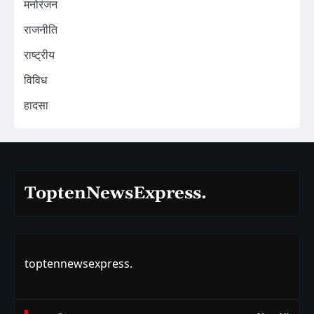
मनोरंजन
राजनीति
राष्ट्रीय
विविध
हादसा
ToptenNewsExpress.
toptennewsexpress.