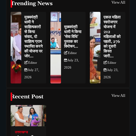
Trending News
View All
मुख्यमंत्री
एकल महिला
धामी ने
स्वरोजगार
साहित्यकारों
मुख्यमंत्री
योजना में
से किया
धामी ने किया
212
संवाद, दो
‘सेवा विधि’
महिलाओं को
साहित्य ग्राम
पुस्तक का
पहली, 276
स्थापित करने
विमोचन…
को दूसरी
की योजना पर
किस्त
Editor
जोर…
जारी…
July 23,
Editor
Editor
2026
July 27,
July 23,
2026
2026
Recent Post
View All
उत्तराखण्ड