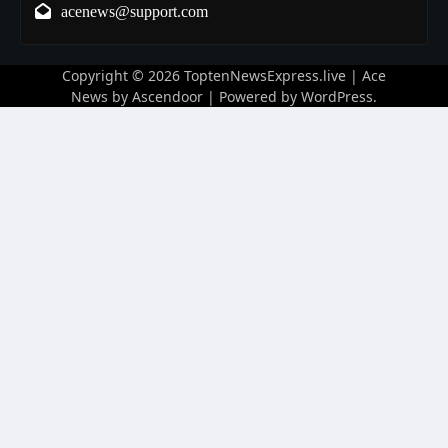
acenews@support.com
Copyright © 2026
ToptenNewsExpress.live
| Ace
News by
Ascendoor
| Powered by
WordPress
.