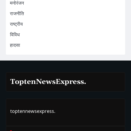
मनोरंजन
राजनीति
राष्ट्रीय
विविध
हादसा
ToptenNewsExpress.
toptennewsexpress.