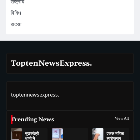
राष्ट्रीय
विविध
हादसा
ToptenNewsExpress.
toptennewsexpress.
Trending News
View All
मुख्यमंत्री
एकल महिला
धामी ने
स्वरोजगार