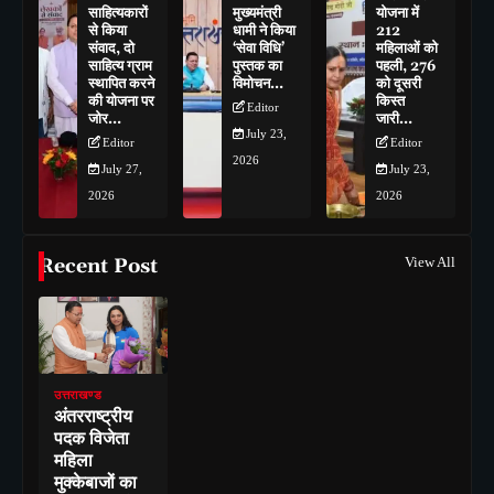
साहित्यकारों
मुख्यमंत्री
योजना में
से किया
धामी ने किया
212
संवाद, दो
‘सेवा विधि’
महिलाओं को
साहित्य ग्राम
पुस्तक का
पहली, 276
स्थापित करने
विमोचन…
को दूसरी
की योजना पर
किस्त
Editor
जोर…
जारी…
July 23,
Editor
Editor
2026
July 27,
July 23,
2026
2026
Recent Post
View All
उत्तराखण्ड
अंतरराष्ट्रीय
पदक विजेता
महिला
मुक्केबाजों का