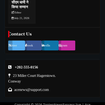
सीएम धामी ने
किया सम्मान
Editor
July 21, 2026
Contact Us
Twitter
Facebook
LinkedIn
Instagram
+202-555-0156
23 Miller Court Hagerstown.
Conway
acenews@support.com
Copyright © 2026
ToptenNewsExpress.live
| Ace