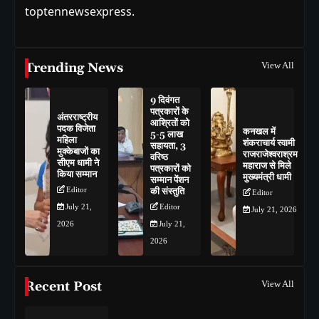
toptennewsexpress.
Trending News
View All
9 दिवंगत
पत्रकारों के
अंतरराष्ट्रीय
आश्रितों को
पदक विजेता
कनखल में
5-5 लाख
महिला
शंकराचार्य स्वामी
सहायता, 3
मुक्केबाजों का
राजराजेश्वराश्रम
वरिष्ठ
सीएम धामी ने
महाराज से मिले
पत्रकारों को
किया सम्मान
मुख्यमंत्री धामी
सम्मान पेंशन
Editor
की संस्तुति
Editor
July 21,
Editor
July 21, 2026
2026
July 21,
2026
Recent Post
View All