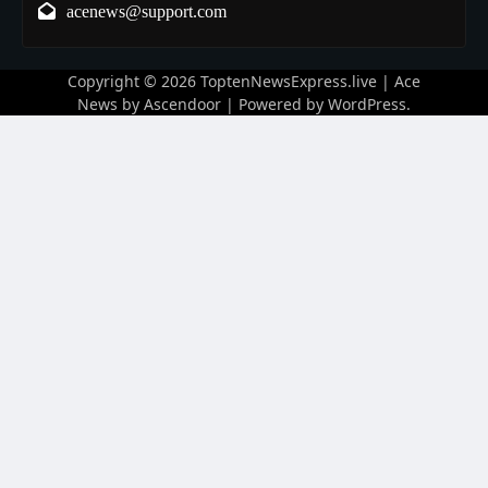
acenews@support.com
Copyright © 2026
ToptenNewsExpress.live
| Ace
News by
Ascendoor
| Powered by
WordPress
.