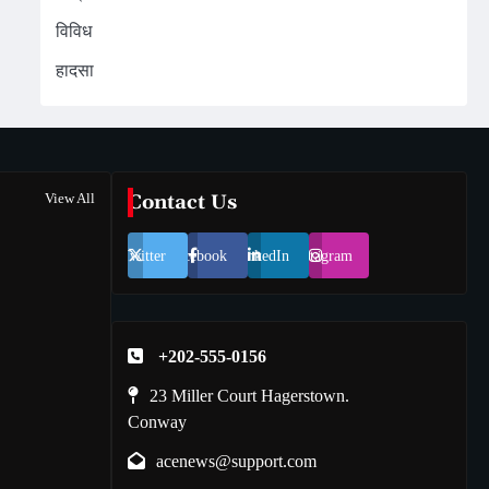
विविध
हादसा
View All
Contact Us
Twitter
Facebook
LinkedIn
Instagram
+202-555-0156
23 Miller Court Hagerstown.
Conway
acenews@support.com