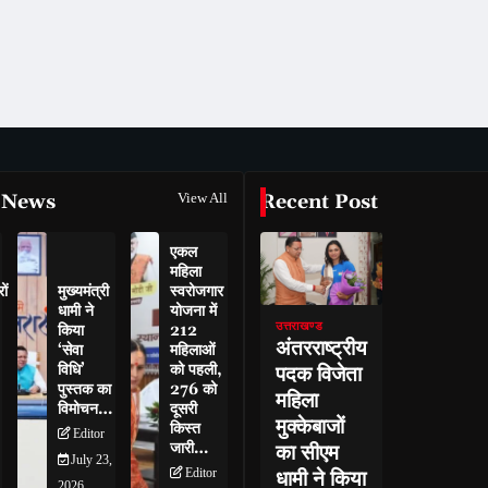
 News
View All
Recent Post
एकल
महिला
ों
मुख्यमंत्री
स्वरोजगार
धामी ने
योजना में
उत्तराखण्ड
किया
212
अंतरराष्ट्रीय
‘सेवा
महिलाओं
विधि’
को पहली,
पदक विजेता
पुस्तक का
276 को
महिला
विमोचन…
दूसरी
मुक्केबाजों
किस्त
Editor
जारी…
का सीएम
July 23,
Editor
धामी ने किया
2026