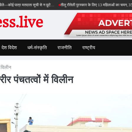
ात्र मतदाता सूची से न छूटे…
तीलू रौतेली पुरस्कार के लिए 13 महिलाओं का चयन, 35 आंगनबाड़ी क
s.live
देश विदेश
धर्म-संस्कृति
राजनीति
राष्ट्रीय
ें विलीन
रीर पंचतत्वों में विलीन