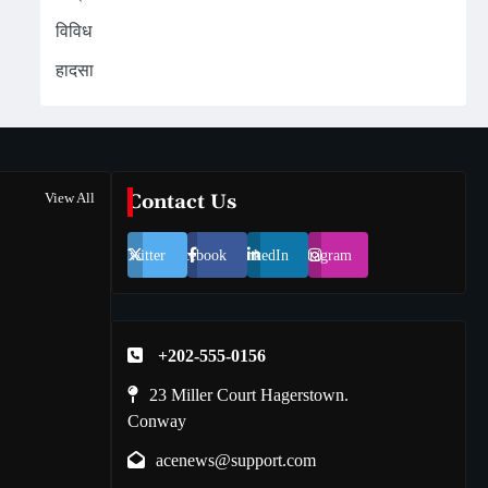
विविध
हादसा
View All
Contact Us
Twitter
Facebook
LinkedIn
Instagram
+202-555-0156
23 Miller Court Hagerstown.
Conway
acenews@support.com