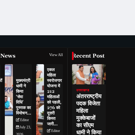
 News
View All
Recent Post
एकल
महिला
ों
मुख्यमंत्री
स्वरोजगार
धामी ने
योजना में
उत्तराखण्ड
किया
212
अंतरराष्ट्रीय
‘सेवा
महिलाओं
विधि’
को पहली,
पदक विजेता
पुस्तक का
276 को
महिला
विमोचन…
दूसरी
मुक्केबाजों
किस्त
Editor
जारी…
का सीएम
July 23,
Editor
धामी ने किया
2026