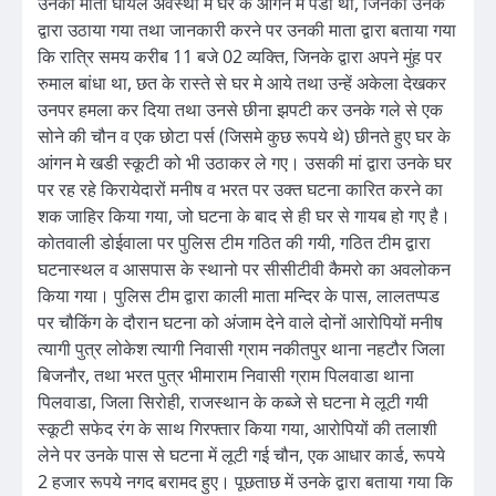
उनकी माता घायल अवस्था मे घर के आंगन मे पडी थी, जिनको उनके
द्वारा उठाया गया तथा जानकारी करने पर उनकी माता द्वारा बताया गया
कि रात्रि समय करीब 11 बजे 02 व्यक्ति, जिनके द्वारा अपने मुंह पर
रुमाल बांधा था, छत के रास्ते से घर मे आये तथा उन्हें अकेला देखकर
उनपर हमला कर दिया तथा उनसे छीना झपटी कर उनके गले से एक
सोने की चौन व एक छोटा पर्स (जिसमे कुछ रूपये थे) छीनते हुए घर के
आंगन मे खडी स्कूटी को भी उठाकर ले गए। उसकी मां द्वारा उनके घर
पर रह रहे किरायेदारों मनीष व भरत पर उक्त घटना कारित करने का
शक जाहिर किया गया, जो घटना के बाद से ही घर से गायब हो गए है।
कोतवाली डोईवाला पर पुलिस टीम गठित की गयी, गठित टीम द्वारा
घटनास्थल व आसपास के स्थानो पर सीसीटीवी कैमरो का अवलोकन
किया गया। पुलिस टीम द्वारा काली माता मन्दिर के पास, लालतप्पड
पर चौकिंग के दौरान घटना को अंजाम देने वाले दोनों आरोपियों मनीष
त्यागी पुत्र लोकेश त्यागी निवासी ग्राम नकीतपुर थाना नहटौर जिला
बिजनौर, तथा भरत पुत्र भीमाराम निवासी ग्राम पिलवाडा थाना
पिलवाडा, जिला सिरोही, राजस्थान के कब्जे से घटना मे लूटी गयी
स्कूटी सफेद रंग के साथ गिरफ्तार किया गया, आरोपियों की तलाशी
लेने पर उनके पास से घटना में लूटी गई चौन, एक आधार कार्ड, रूपये
2 हजार रूपये नगद बरामद हुए। पूछताछ में उनके द्वारा बताया गया कि