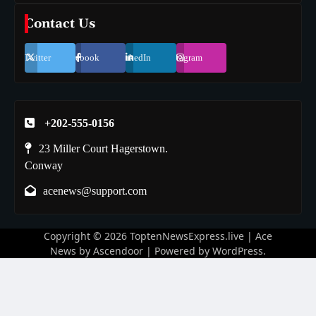
Contact Us
Twitter
Facebook
LinkedIn
Instagram
+202-555-0156
23 Miller Court Hagerstown.
Conway
acenews@support.com
Copyright © 2026
ToptenNewsExpress.live
| Ace
News by
Ascendoor
| Powered by
WordPress
.