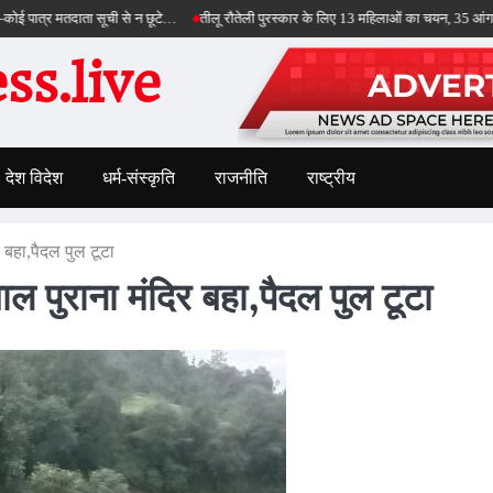
तदाता सूची से न छूटे…
तीलू रौतेली पुरस्कार के लिए 13 महिलाओं का चयन, 35 आंगनबाड़ी कार्यकर
s.live
देश विदेश
धर्म-संस्कृति
राजनीति
राष्ट्रीय
 बहा,पैदल पुल टूटा
ल पुराना मंदिर बहा,पैदल पुल टूटा