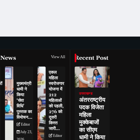
 News
View All
Recent Post
एकल
महिला
ों
मुख्यमंत्री
स्वरोजगार
धामी ने
योजना में
उत्तराखण्ड
किया
212
अंतरराष्ट्रीय
‘सेवा
महिलाओं
विधि’
को पहली,
पदक विजेता
पुस्तक का
276 को
महिला
विमोचन…
दूसरी
मुक्केबाजों
किस्त
Editor
जारी…
का सीएम
July 23,
Editor
धामी ने किया
2026