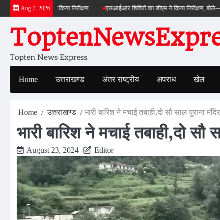
Skip
पास का डीएम ने किया निरीक्षण…
एसआईआर शिविरों का डीएम ने किया निरीक्षण, बोले—कोई पात्र म
Aug 7, 2026
to
ToptenNewsExpres
content
Topten News Express
Home
उत्तराखण्ड
अंतर राष्ट्रीय
अपराध
खेल
Home
उत्तराखण्ड
भारी बारिश ने मचाई तबाही,दो सौ साल पुराना मंदिर
भारी बारिश ने मचाई तबाही,दो सौ सा
August 23, 2024
Editor