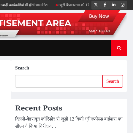
Twitter
Facebook
LinkedIn
Inst
्तियां भी होंगी सम्मानित…
मसूरी विधानसभा को 17.80 करोड़ की विकास योजनाओं की सौगात, सीए
Search
Search
Recent Posts
दिल्ली-देहरादून कॉरिडोर से जुड़ी 12 किमी ग्रीनफील्ड बाईपास का
डीएम ने किया निरीक्षण…