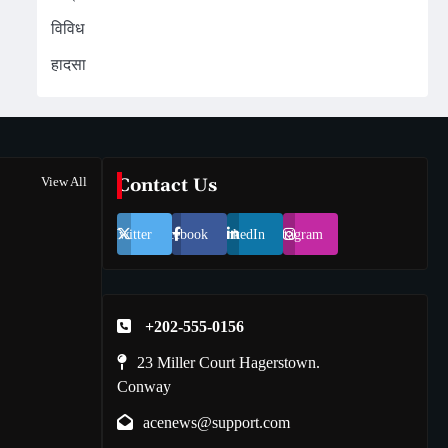
विविध
हादसा
View All
Contact Us
Twitter
Facebook
LinkedIn
Instagram
+202-555-0156
23 Miller Court Hagerstown.
Conway
acenews@support.com