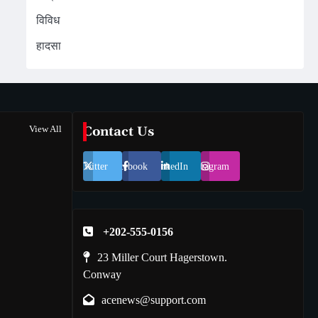
विविध
हादसा
View All
Contact Us
Twitter
Facebook
LinkedIn
Instagram
+202-555-0156
23 Miller Court Hagerstown.
Conway
acenews@support.com