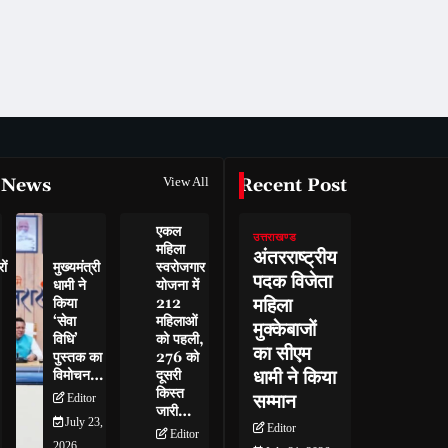
 News
View All
Recent Post
एकल
उत्तराखण्ड
महिला
अंतरराष्ट्रीय
ों
मुख्यमंत्री
स्वरोजगार
पदक विजेता
धामी ने
योजना में
महिला
किया
212
‘सेवा
महिलाओं
मुक्केबाजों
विधि’
को पहली,
का सीएम
पुस्तक का
276 को
धामी ने किया
विमोचन…
दूसरी
किस्त
सम्मान
Editor
जारी…
July 23,
Editor
Editor
2026