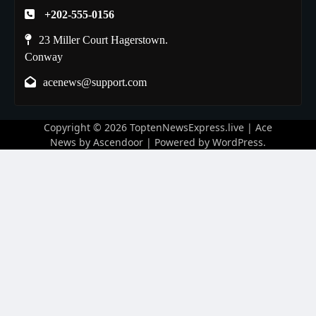
+202-555-0156
23 Miller Court Hagerstown.
Conway
acenews@support.com
Copyright © 2026
ToptenNewsExpress.live
| Ace
News by
Ascendoor
| Powered by
WordPress
.