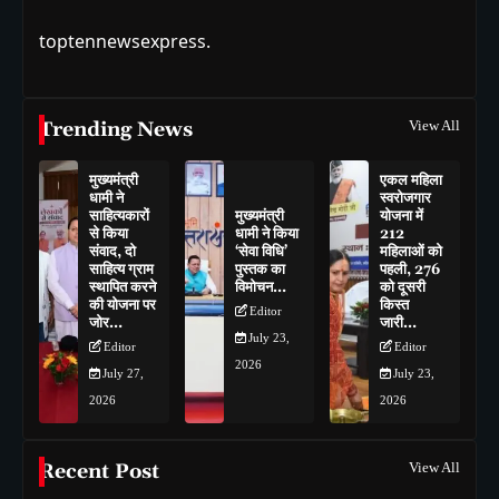
toptennewsexpress.
Trending News
View All
मुख्यमंत्री
एकल महिला
धामी ने
स्वरोजगार
साहित्यकारों
मुख्यमंत्री
योजना में
से किया
धामी ने किया
212
संवाद, दो
‘सेवा विधि’
महिलाओं को
साहित्य ग्राम
पुस्तक का
पहली, 276
स्थापित करने
विमोचन…
को दूसरी
की योजना पर
किस्त
Editor
जोर…
जारी…
July 23,
Editor
Editor
2026
July 27,
July 23,
2026
2026
Recent Post
View All