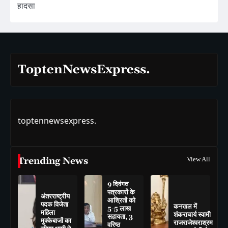
हादसा
ToptenNewsExpress.
toptennewsexpress.
Trending News
View All
9 दिवंगत
पत्रकारों के
अंतरराष्ट्रीय
आश्रितों को
पदक विजेता
कनखल में
5-5 लाख
महिला
शंकराचार्य स्वामी
सहायता, 3
मुक्केबाजों का
राजराजेश्वराश्रम
वरिष्ठ