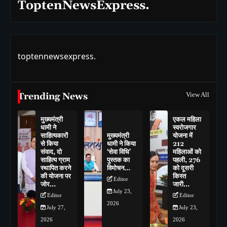
ToptenNewsExpress.
toptennewsexpress.
Trending News
View All
मुख्यमंत्री
एकल महिला
धामी ने
स्वरोजगार
साहित्यकारों
मुख्यमंत्री
योजना में
से किया
धामी ने किया
212
संवाद, दो
‘सेवा विधि’
महिलाओं को
साहित्य ग्राम
पुस्तक का
पहली, 276
स्थापित करने
विमोचन…
को दूसरी
की योजना पर
किस्त
Editor
जोर…
जारी…
July 23,
Editor
Editor
2026
July 27,
July 23,
2026
2026