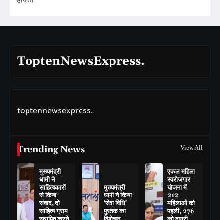
ToptenNewsExpress.
toptennewsexpress.
Trending News
View All
मुख्यमंत्री
एकल महिला
धामी ने
स्वरोजगार
साहित्यकारों
मुख्यमंत्री
योजना में
से किया
धामी ने किया
212
संवाद, दो
‘सेवा विधि’
महिलाओं को
साहित्य ग्राम
पुस्तक का
पहली, 276
स्थापित करने
विमोचन…
को दूसरी