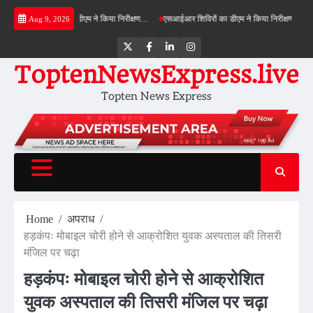
Skip
रीनफील्ड बाईपास का डीएम ने किया निरीक्षण…
एसआईआर शिविरों का डीएम ने किया निरीक्षण, बोले—कोई प
Aug 9, 2026
to
content
Twitter
Facebook
LinkedIn
Instagram
ToptenNewsExpress.live
Topten News Express
Home
अपराध
हड़कंपः मोबाइल चोरी होने से आक्रोशित युवक अस्पताल की तिसरी
मंजिल पर चढ़ा
हड़कंपः मोबाइल चोरी होने से आक्रोशित
युवक अस्पताल की तिसरी मंजिल पर चढ़ा