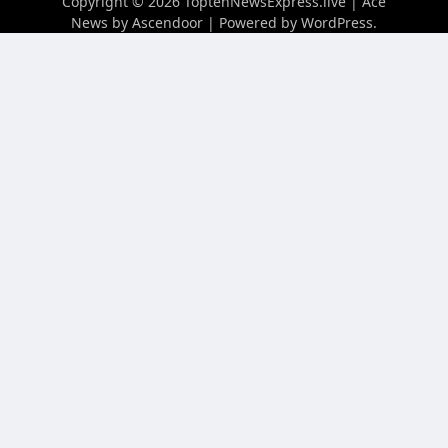
Copyright © 2026
ToptenNewsExpress.live
| Ace
News by
Ascendoor
| Powered by
WordPress
.