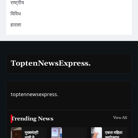
राष्ट्रीय
विविध
हादसा
ToptenNewsExpress.
toptennewsexpress.
Trending News
View All
मुख्यमंत्री
एकल महिला
धामी ने
स्वरोजगार