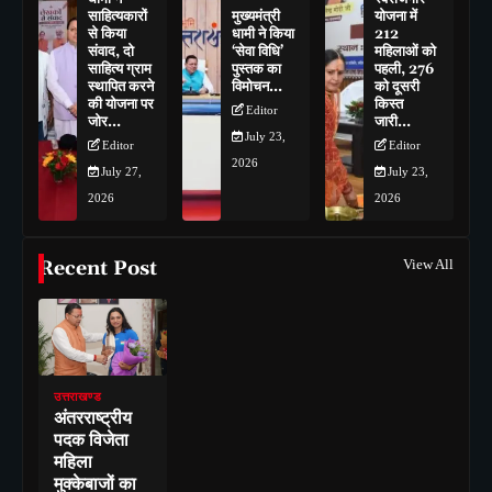
साहित्यकारों
मुख्यमंत्री
योजना में
से किया
धामी ने किया
212
संवाद, दो
‘सेवा विधि’
महिलाओं को
साहित्य ग्राम
पुस्तक का
पहली, 276
स्थापित करने
विमोचन…
को दूसरी
की योजना पर
किस्त
Editor
जोर…
जारी…
July 23,
Editor
Editor
2026
July 27,
July 23,
2026
2026
Recent Post
View All
उत्तराखण्ड
अंतरराष्ट्रीय
पदक विजेता
महिला
मुक्केबाजों का