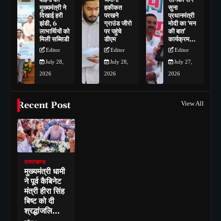
मुख्यमंत्री ने
हकीकत
सुना
दिखाई हरी
परखने
प्रधानमंत्री
झंडी, 6
ग्राउंड जीरो
मोदी का ‘मन
लाभार्थियों को
पर पहुंचे
की बात’
मिली सब्सिडी
डीएम
कार्यक्रम…
Editor
Editor
Editor
July 28,
July 28,
July 27,
2026
2026
2026
Recent Post
View All
उत्तराखण्ड
मुख्यमंत्री धामी
ने पूर्व कैबिनेट
मंत्री हीरा सिंह
बिष्ट को दी
श्रद्धांजलि…