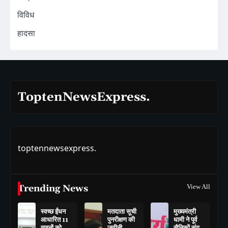
विविध
हादसा
ToptenNewsExpress.
toptennewsexpress.
Trending News
View All
स्वच्छ ईंधन
मतदाता सूची
मुख्यमंत्री
आधारित 11
पुनरीक्षण की
धामी ने पूर्व
वाहनों को
जमीनी
सैनिकों संग