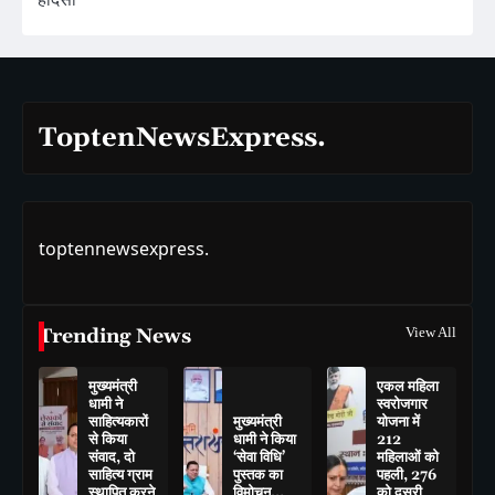
ToptenNewsExpress.
toptennewsexpress.
Trending News
View All
मुख्यमंत्री
एकल महिला
धामी ने
स्वरोजगार
साहित्यकारों
मुख्यमंत्री
योजना में
से किया
धामी ने किया
212
संवाद, दो
‘सेवा विधि’
महिलाओं को
साहित्य ग्राम
पुस्तक का
पहली, 276
स्थापित करने
विमोचन…
को दूसरी