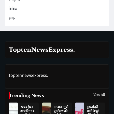
विविध
हादसा
ToptenNewsExpress.
toptennewsexpress.
Trending News
View All
स्वच्छ ईंधन
मतदाता सूची
मुख्यमंत्री
आधारित 11
पुनरीक्षण की
धामी ने पूर्व