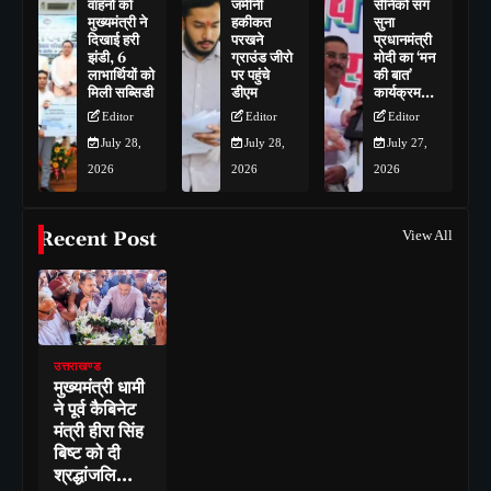
वाहनों को
जमीनी
सैनिकों संग
मुख्यमंत्री ने
हकीकत
सुना
दिखाई हरी
परखने
प्रधानमंत्री
झंडी, 6
ग्राउंड जीरो
मोदी का ‘मन
लाभार्थियों को
पर पहुंचे
की बात’
मिली सब्सिडी
डीएम
कार्यक्रम…
Editor
Editor
Editor
July 28,
July 28,
July 27,
2026
2026
2026
Recent Post
View All
उत्तराखण्ड
मुख्यमंत्री धामी
ने पूर्व कैबिनेट
मंत्री हीरा सिंह
बिष्ट को दी
श्रद्धांजलि…