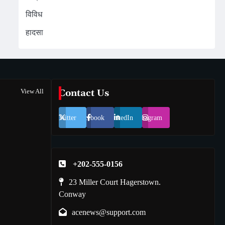
विविध
हादसा
View All
Contact Us
Twitter
Facebook
LinkedIn
Instagram
+202-555-0156
23 Miller Court Hagerstown.
Conway
acenews@support.com