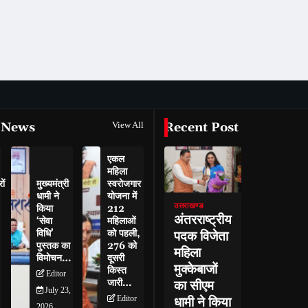
 News
View All
Recent Post
एकल
महिला
ों
मुख्यमंत्री
स्वरोजगार
धामी ने
योजना में
उत्तराखण्ड
किया
212
अंतरराष्ट्रीय
‘सेवा
महिलाओं
विधि’
को पहली,
पदक विजेता
पुस्तक का
276 को
महिला
विमोचन…
दूसरी
मुक्केबाजों
किस्त
Editor
जारी…
का सीएम
July 23,
Editor
धामी ने किया
2026