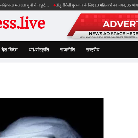
्र मतदाता सूची से न छूटे…
तीलू रौतेली पुरस्कार के लिए 13 महिलाओं का चयन, 35 आंगनबाड़ी कार्
s.live
देश विदेश
धर्म-संस्कृति
राजनीति
राष्ट्रीय