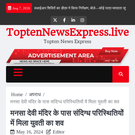
Skip
िया निरीक्षण…
एसआईआर शिविरों का डीएम ने किया निरीक्षण, बोले—कोई पात्र मतदाता सूची से न छूटे…
Aug 7, 2026
to
content
Twitter
Facebook
LinkedIn
Instagram
ToptenNewsExpress.live
Topten News Express
Home
अपराध
मनसा देवी मंदिर के पास संदिग्ध परिस्थितियों में मिला युवती का शव
मनसा देवी मंदिर के पास संदिग्ध परिस्थितियों
में मिला युवती का शव
May 16, 2024
Editor