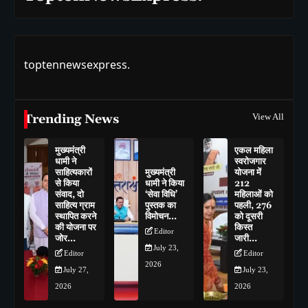
toptennewsexpress.
Trending News
View All
मुख्यमंत्री
एकल महिला
धामी ने
स्वरोजगार
साहित्यकारों
मुख्यमंत्री
योजना में
से किया
धामी ने किया
212
संवाद, दो
‘सेवा विधि’
महिलाओं को
साहित्य ग्राम
पुस्तक का
पहली, 276
स्थापित करने
विमोचन…
को दूसरी
की योजना पर
किस्त
Editor
जोर…
जारी…
July 23,
Editor
Editor
2026
July 27,
July 23,
2026
2026