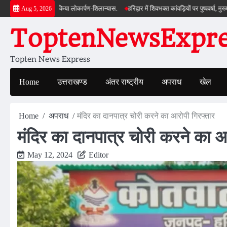
Skip
म धामी ने किया लोकार्पण-शिलान्यास.
हरिद्वार में शिवभक्त कांवड़ियों पर पुष्पवर्षा, मुख्यमंत्री ध
Aug 5, 2026
to
ToptenNewsExpres
content
Topten News Express
Home
उत्तराखण्ड
अंतर राष्ट्रीय
अपराध
खेल
Home
अपराध
मंदिर का दानपात्र चोरी करने का आरोपी गिरफ्तार
मंदिर का दानपात्र चोरी करने का आ
May 12, 2024
Editor