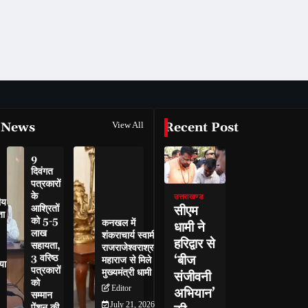
 News
View All
Recent Post
9
दिवंगत
पत्रकारों
के
उत्तराखण्ड
ीय
सीएम
आश्रितों
ता
को 5-5
कनखल में
धामी ने
लाख
शंकराचार्य स्वामी
हरिद्वार से
सहायता,
राजराजेश्वराश्रम
‘बीज
3 वरिष्ठ
महाराज से मिले
या
पत्रकारों
मुख्यमंत्री धामी
संजीवनी
को
Editor
अभियान’
सम्मान
July 21, 2026