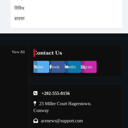
विविध
हादसा
View All
Contact Us
Twitter
Facebook
LinkedIn
Instagram
+202-555-0156
23 Miller Court Hagerstown.
Conway
acenews@support.com