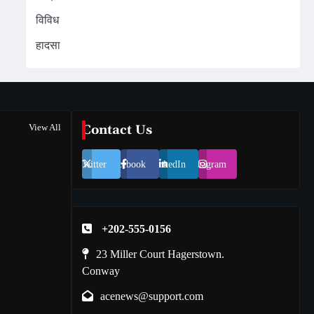
विविध
हादसा
View All
Contact Us
Twitter
Facebook
LinkedIn
Instagram
+202-555-0156
23 Miller Court Hagerstown.
Conway
acenews@support.com