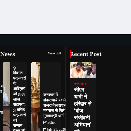
 News
View All
Recent Post
9
दिवंगत
पत्रकारों
के
उत्तराखण्ड
ीय
सीएम
आश्रितों
ता
को 5-5
कनखल में
धामी ने
लाख
शंकराचार्य स्वामी
हरिद्वार से
सहायता,
राजराजेश्वराश्रम
‘बीज
3 वरिष्ठ
महाराज से मिले
या
पत्रकारों
मुख्यमंत्री धामी
संजीवनी
को
Editor
अभियान’
सम्मान
July 21, 2026