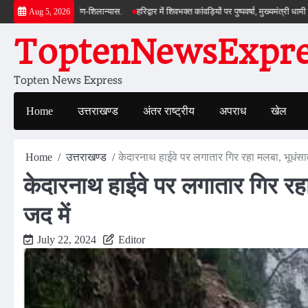
Skip
या लोकार्पण-शिलान्यास.
हरिद्वार में शिवभक्त कांवड़ियों पर पुष्पवर्षा, मुख्यमंत्री धामी ने किया चर
Aug 5, 2026
to
ToptenNewsExpres
content
Topten News Express
Home
उत्तराखण्ड
अंतर राष्ट्रीय
अपराध
खेल
Home
उत्तराखण्ड
केदारनाथ हाईवे पर लगातार गिर रहा मलबा, भूधंसाव
केदारनाथ हाईवे पर लगातार गिर रह
जद में
July 22, 2024
Editor