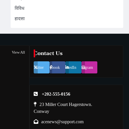
विविध
हादसा
View All
Contact Us
Twitter
Facebook
LinkedIn
Instagram
+202-555-0156
23 Miller Court Hagerstown.
Conway
acenews@support.com