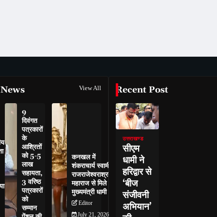
 News
View All
Recent Post
9
दिवंगत
पत्रकारों
के
उत्तराखण्ड
ीय
सीएम
आश्रितों
ता
को 5-5
कनखल में
धामी ने
लाख
शंकराचार्य स्वामी
हरिद्वार से
सहायता,
राजराजेश्वराश्रम
‘बीज
3 वरिष्ठ
महाराज से मिले
या
पत्रकारों
मुख्यमंत्री धामी
संजीवनी
को
Editor
अभियान’
सम्मान
July 21, 2026