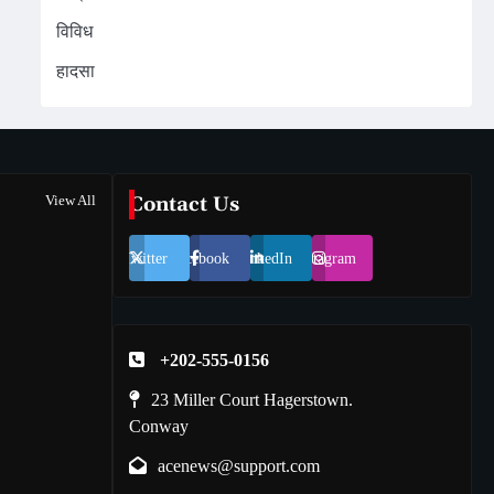
विविध
हादसा
View All
Contact Us
Twitter
Facebook
LinkedIn
Instagram
+202-555-0156
23 Miller Court Hagerstown.
Conway
acenews@support.com