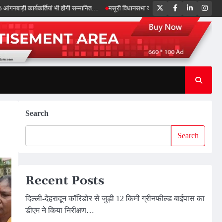
Twitter
Facebook
LinkedIn
Inst
यकर्तियां भी होंगी सम्मानित…
मसूरी विधानसभा को 17.80 करोड़ की विकास योजनाओं की सौगात, 
Search
Search
Recent Posts
दिल्ली-देहरादून कॉरिडोर से जुड़ी 12 किमी ग्रीनफील्ड बाईपास का
डीएम ने किया निरीक्षण…