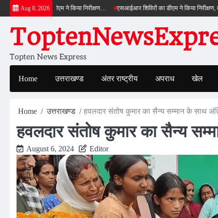
Skip
 बाईपास का डीएम ने किया निरीक्षण…
एसआईआर शिविरों का डीएम ने किया निरीक्षण, बोले—कोई पात
Aug 8, 2026
to
ToptenNewsExpres
content
Topten News Express
Home
उत्तराखण्ड
अंतर राष्ट्रीय
अपराध
खेल
Home
उत्तराखण्ड
हवलदार संतोष कुमार का सैन्य सम्मान के साथ अंत
हवलदार संतोष कुमार का सैन्य सम्म
August 6, 2024
Editor