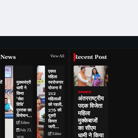
 News
View All
Recent Post
एकल
महिला
ों
मुख्यमंत्री
स्वरोजगार
धामी ने
योजना में
उत्तराखण्ड
किया
212
अंतरराष्ट्रीय
‘सेवा
महिलाओं
विधि’
को पहली,
पदक विजेता
पुस्तक का
276 को
महिला
विमोचन…
दूसरी
मुक्केबाजों
किस्त
Editor
जारी…
का सीएम
July 23,
Editor
धामी ने किया
2026