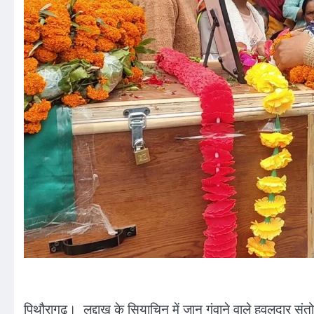
पिथौरागढ़। लद्दाख के सियाचिन में जान गंवाने वाले हवलदार संतो