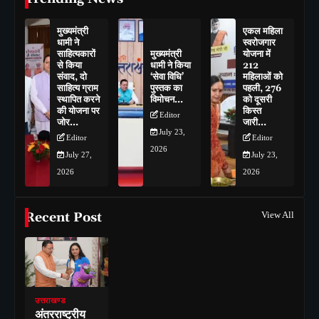
मुख्यमंत्री
एकल महिला
धामी ने
स्वरोजगार
साहित्यकारों
मुख्यमंत्री
योजना में
से किया
धामी ने किया
212
संवाद, दो
‘सेवा विधि’
महिलाओं को
साहित्य ग्राम
पुस्तक का
पहली, 276
स्थापित करने
विमोचन…
को दूसरी
की योजना पर
किस्त
Editor
जोर…
जारी…
July 23,
Editor
Editor
2026
July 27,
July 23,
2026
2026
Recent Post
View All
उत्तराखण्ड
अंतरराष्ट्रीय