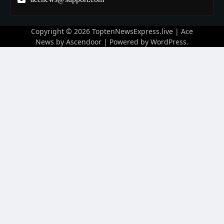
Copyright © 2026
ToptenNewsExpress.live
| Ace
News by
Ascendoor
| Powered by
WordPress
.