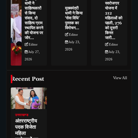
धामी ने
स्वरोजगार
साहित्यकारों
मुख्यमंत्री
योजना में
से किया
धामी ने किया
212
संवाद, दो
‘सेवा विधि’
महिलाओं को
साहित्य ग्राम
पुस्तक का
पहली, 276
स्थापित करने
विमोचन…
को दूसरी
की योजना पर
किस्त
Editor
जोर…
जारी…
July 23,
Editor
Editor
2026
July 27,
July 23,
2026
2026
Recent Post
View All
उत्तराखण्ड
अंतरराष्ट्रीय
पदक विजेता
महिला