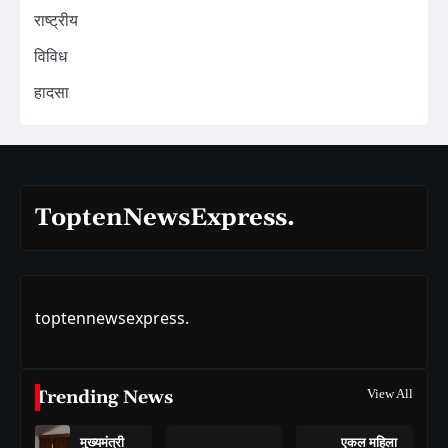
राष्ट्रीय
विविध
हादसा
ToptenNewsExpress.
toptennewsexpress.
Trending News
View All
मुख्यमंत्री
एकल महिला