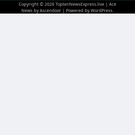
Copyright © 2026
ToptenNewsExpress.live
| Ace
News by
Ascendoor
| Powered by
WordPress
.