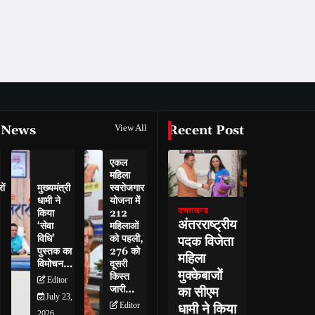
 News
View All
Recent Post
एकल
महिला
ों
मुख्यमंत्री
स्वरोजगार
धामी ने
योजना में
उत्तराखण्ड
किया
212
अंतरराष्ट्रीय
‘सेवा
महिलाओं
विधि’
को पहली,
पदक विजेता
पुस्तक का
276 को
महिला
विमोचन…
दूसरी
मुक्केबाजों
किस्त
Editor
जारी…
का सीएम
July 23,
Editor
धामी ने किया
2026