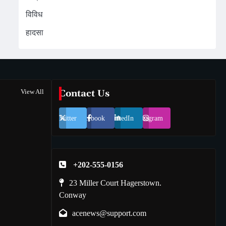
विविध
हादसा
View All
Contact Us
Twitter
Facebook
LinkedIn
Instagram
+202-555-0156
23 Miller Court Hagerstown.
Conway
acenews@support.com