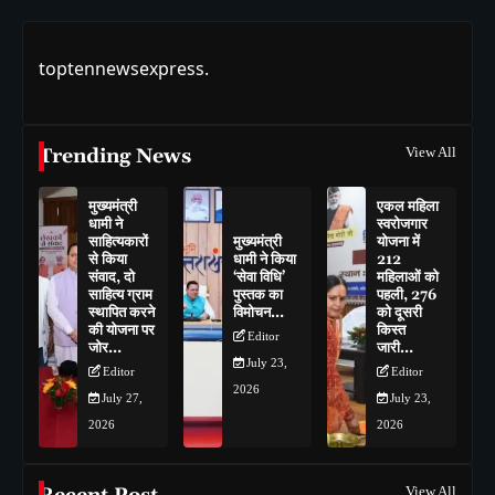
toptennewsexpress.
Trending News
View All
मुख्यमंत्री
एकल महिला
धामी ने
स्वरोजगार
साहित्यकारों
मुख्यमंत्री
योजना में
से किया
धामी ने किया
212
संवाद, दो
‘सेवा विधि’
महिलाओं को
साहित्य ग्राम
पुस्तक का
पहली, 276
स्थापित करने
विमोचन…
को दूसरी
की योजना पर
किस्त
Editor
जोर…
जारी…
July 23,
Editor
Editor
2026
July 27,
July 23,
2026
2026
View All