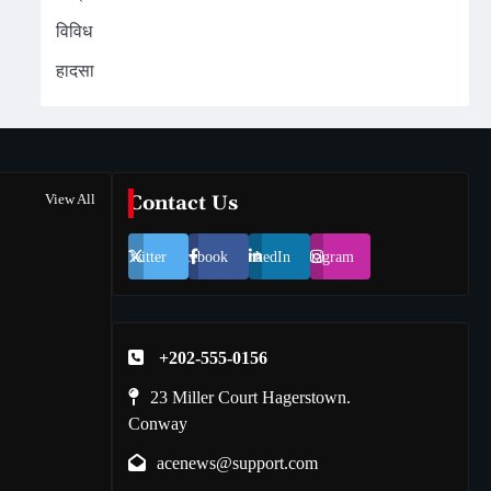
विविध
हादसा
View All
Contact Us
Twitter
Facebook
LinkedIn
Instagram
+202-555-0156
23 Miller Court Hagerstown.
Conway
acenews@support.com