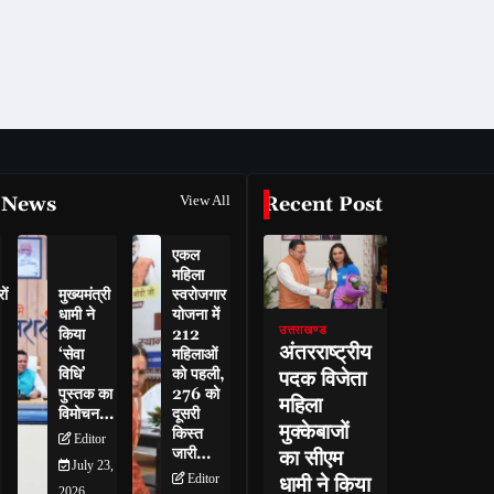
 News
View All
Recent Post
एकल
महिला
ों
मुख्यमंत्री
स्वरोजगार
धामी ने
योजना में
उत्तराखण्ड
किया
212
अंतरराष्ट्रीय
‘सेवा
महिलाओं
विधि’
को पहली,
पदक विजेता
पुस्तक का
276 को
महिला
विमोचन…
दूसरी
मुक्केबाजों
किस्त
Editor
जारी…
का सीएम
July 23,
Editor
धामी ने किया
2026