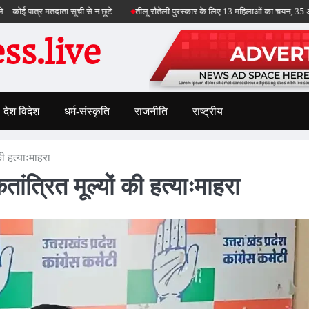
र मतदाता सूची से न छूटे…
तीलू रौतेली पुरस्कार के लिए 13 महिलाओं का चयन, 35 आंगनबाड़ी कार्य
s.live
देश विदेश
धर्म-संस्कृति
राजनीति
राष्ट्रीय
ी हत्याःमाहरा
त्रित मूल्यों की हत्याःमाहरा