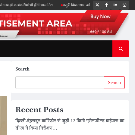
Twitter
Facebook
LinkedIn
Inst
कर्तियां भी होंगी सम्मानित…
मसूरी विधानसभा को 17.80 करोड़ की विकास योजनाओं की सौगात, स
Search
Search
Recent Posts
दिल्ली-देहरादून कॉरिडोर से जुड़ी 12 किमी ग्रीनफील्ड बाईपास का
डीएम ने किया निरीक्षण…