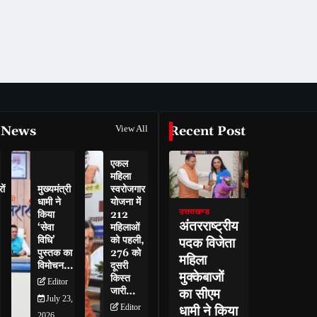
 News
View All
Recent Post
एकल
महिला
ों
मुख्यमंत्री
स्वरोजगार
धामी ने
योजना में
उत्तराखण्ड
किया
212
अंतरराष्ट्रीय
‘सेवा
महिलाओं
विधि’
को पहली,
पदक विजेता
पुस्तक का
276 को
महिला
विमोचन…
दूसरी
मुक्केबाजों
किस्त
Editor
जारी…
का सीएम
July 23,
Editor
धामी ने किया
2026