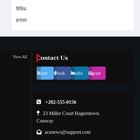
विविध
हादसा
View All
Contact Us
Twitter
Facebook
LinkedIn
Instagram
+202-555-0156
23 Miller Court Hagerstown.
Conway
acenews@support.com