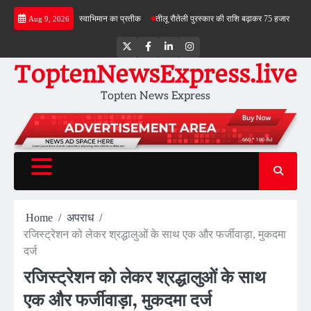
Skip
बोले- तिरंगा देश के स्वाभिमान का प्रतीक
तीलू रौतेली पुरस्कार की राशि बढ़ाकर 75 हजार रुपये की
दि
Aug 9, 2026
to
content
Twitter
Facebook
LinkedIn
Instagram
ToptenNewsExpress.live
Topten News Express
Home
अपराध
रजिस्ट्रेशन को लेकर श्रद्धालुओं के साथ एक और फर्जीवाड़ा, मुकदमा
दर्ज
रजिस्ट्रेशन को लेकर श्रद्धालुओं के साथ
एक और फर्जीवाड़ा, मुकदमा दर्ज