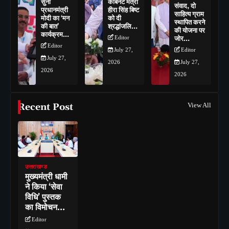
सुना
कैबिनेट मंत्री
संवाद, दो
प्रधानमंत्री
हीरा सिंह बिष्ट
साहित्य ग्राम
मोदी का ‘मन
को दी
स्थापित करने
की बात’
श्रद्धांजलि…
की योजना पर
कार्यक्रम…
Editor
जोर…
Editor
July 27,
Editor
July 27,
2026
July 27,
2026
2026
Recent Post
View All
उत्तराखण्ड
मुख्यमंत्री धामी
ने किया ‘सेवा
विधि’ पुस्तक
का विमोचन…
Editor