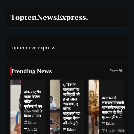
ToptenNewsExpress.
toptennewsexpress.
Trending News
View All
9 दिवंगत
पत्रकारों के
अंतरराष्ट्रीय
आश्रितों को
पदक विजेता
कनखल में
5-5 लाख
महिला
शंकराचार्य स्वामी
सहायता, 3
मुक्केबाजों का
राजराजेश्वराश्रम
वरिष्ठ
सीएम धामी ने
महाराज से मिले
पत्रकारों को
किया सम्मान
मुख्यमंत्री धामी
सम्मान पेंशन
Editor
की संस्तुति
Editor
July 21,
Editor
July 21, 2026