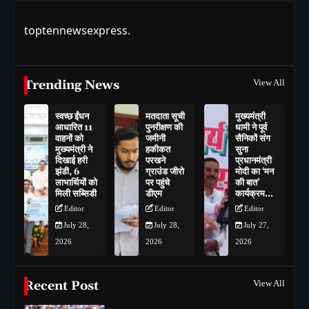
toptennewsexpress.
Trending News
View All
स्वच्छ ईंधन
मतदाता सूची
मुख्यमंत्री
आधारित 11
पुनरीक्षण की
धामी ने पूर्व
वाहनों को
जमीनी
सैनिकों संग
मुख्यमंत्री ने
हकीकत
सुना
दिखाई हरी
परखने
प्रधानमंत्री
झंडी, 6
ग्राउंड जीरो
मोदी का ‘मन
लाभार्थियों को
पर पहुंचे
की बात’
मिली सब्सिडी
डीएम
कार्यक्रम…
Editor
Editor
Editor
July 28,
July 28,
July 27,
2026
2026
2026
Recent Post
View All