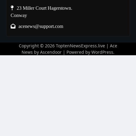
23 Miller Court Hagerstown.
Conway
acenews@support.com
Copyright © 2026
ToptenNewsExpress.live
| Ace
News by
Ascendoor
| Powered by
WordPress
.