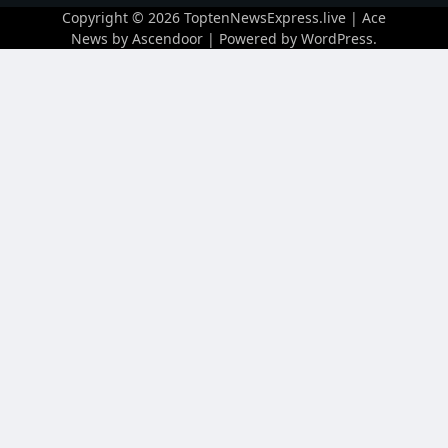
Copyright © 2026
ToptenNewsExpress.live
| Ace
News by
Ascendoor
| Powered by
WordPress
.