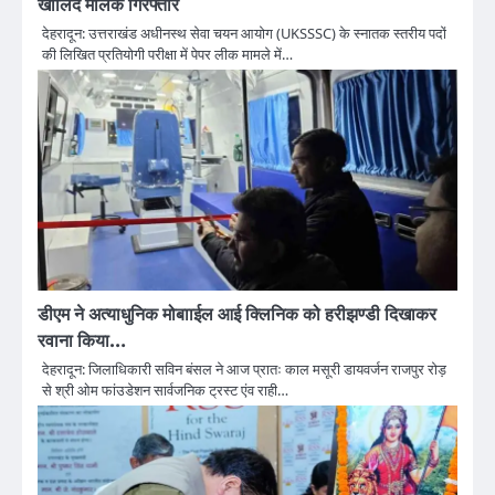
खालिद मलिक गिरफ्तार
देहरादून: उत्तराखंड अधीनस्थ सेवा चयन आयोग (UKSSSC) के स्नातक स्तरीय पदों
की लिखित प्रतियोगी परीक्षा में पेपर लीक मामले में…
डीएम ने अत्याधुनिक मोबााईल आई क्लिनिक को हरीझण्डी दिखाकर
रवाना किया…
देहरादून: जिलाधिकारी सविन बंसल ने आज प्रातः काल मसूरी डायवर्जन राजपुर रोड़
से श्री ओम फांउडेशन सार्वजनिक ट्रस्ट एंव राही…