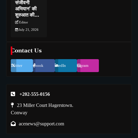
संजीवनी
अभियान’ की
शुरुआत की…
Editor
July 21, 2026
Contact Us
Twitter
Facebook
LinkedIn
Instagram
+202-555-0156
23 Miller Court Hagerstown.
Conway
acenews@support.com