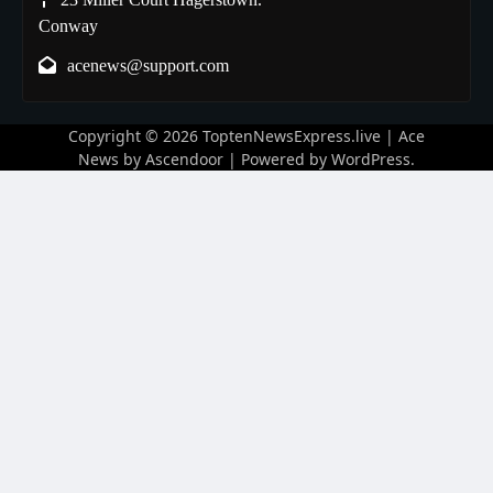
Conway
acenews@support.com
Copyright © 2026
ToptenNewsExpress.live
| Ace
News by
Ascendoor
| Powered by
WordPress
.