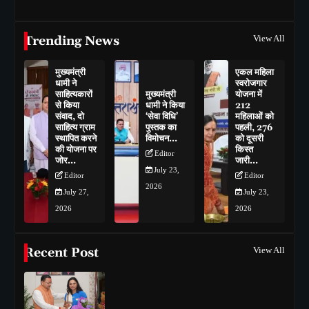
Trending News
View All
मुख्यमंत्री
एकल महिला
धामी ने
स्वरोजगार
साहित्यकारों
मुख्यमंत्री
योजना में
से किया
धामी ने किया
212
संवाद, दो
‘सेवा विधि’
महिलाओं को
साहित्य ग्राम
पुस्तक का
पहली, 276
स्थापित करने
विमोचन…
को दूसरी
की योजना पर
किस्त
Editor
जोर…
जारी…
July 23,
Editor
Editor
2026
July 27,
July 23,
2026
2026
Recent Post
View All