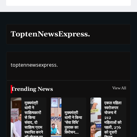
ToptenNewsExpress.
toptennewsexpress.
Trending News
View All
मुख्यमंत्री
एकल महिला
धामी ने
स्वरोजगार
साहित्यकारों
मुख्यमंत्री
योजना में
से किया
धामी ने किया
212
संवाद, दो
‘सेवा विधि’
महिलाओं को
साहित्य ग्राम
पुस्तक का
पहली, 276
स्थापित करने
विमोचन…
को दूसरी