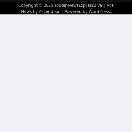
Copyright © 2026
ToptenNewsExpress.live
| Ace
News by
Ascendoor
| Powered by
WordPress
.