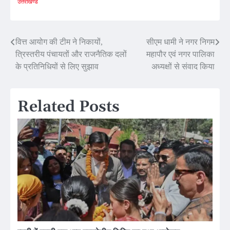
उत्तराखण्ड
Post
वित्त आयोग की टीम ने निकायों,
सीएम धामी ने नगर निगम
त्रिस्तरीय पंचायतों और राजनैतिक दलों
महापौर एवं नगर पालिका
navigation
के प्रतिनिधियों से लिए सुझाव
अध्यक्षों से संवाद किया
Related Posts