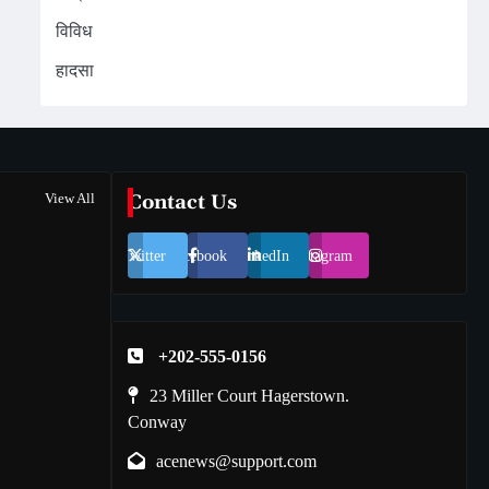
विविध
हादसा
View All
Contact Us
Twitter
Facebook
LinkedIn
Instagram
+202-555-0156
23 Miller Court Hagerstown.
Conway
acenews@support.com