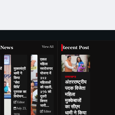
 News
View All
Recent Post
एकल
महिला
ों
मुख्यमंत्री
स्वरोजगार
धामी ने
योजना में
उत्तराखण्ड
किया
212
अंतरराष्ट्रीय
‘सेवा
महिलाओं
विधि’
को पहली,
पदक विजेता
पुस्तक का
276 को
महिला
विमोचन…
दूसरी
मुक्केबाजों
किस्त
Editor
जारी…
का सीएम
July 23,
Editor
धामी ने किया
2026