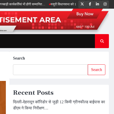
Twitter
Facebook
LinkedIn
Inst
्तियां भी होंगी सम्मानित…
मसूरी विधानसभा को 17.80 करोड़ की विकास योजनाओं की सौगात, सीए
Search
Search
Recent Posts
दिल्ली-देहरादून कॉरिडोर से जुड़ी 12 किमी ग्रीनफील्ड बाईपास का
डीएम ने किया निरीक्षण…