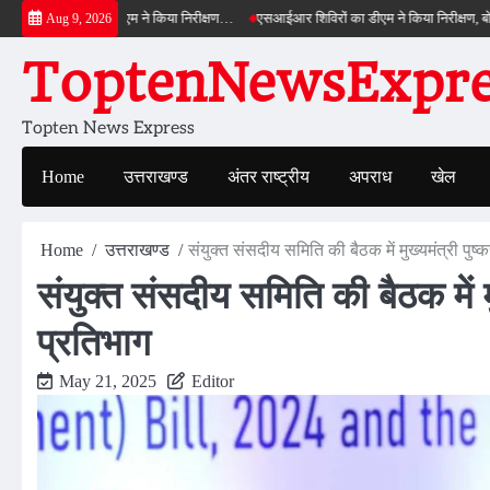
Skip
बाईपास का डीएम ने किया निरीक्षण…
एसआईआर शिविरों का डीएम ने किया निरीक्षण, बोले—कोई पात्
Aug 9, 2026
to
ToptenNewsExpres
content
Topten News Express
Home
उत्तराखण्ड
अंतर राष्ट्रीय
अपराध
खेल
Home
उत्तराखण्ड
संयुक्त संसदीय समिति की बैठक में मुख्यमंत्री पुष्
संयुक्त संसदीय समिति की बैठक में मु
प्रतिभाग
May 21, 2025
Editor