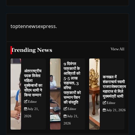
toptennewsexpress.
Trending News
View All
9 दिवंगत
पत्रकारों के
अंतरराष्ट्रीय
आश्रितों को
पदक विजेता
कनखल में
5-5 लाख
महिला
शंकराचार्य स्वामी
सहायता, 3
मुक्केबाजों का
राजराजेश्वराश्रम
वरिष्ठ
सीएम धामी ने
महाराज से मिले
पत्रकारों को
किया सम्मान
मुख्यमंत्री धामी
सम्मान पेंशन
Editor
की संस्तुति
Editor
July 21,
Editor
July 21, 2026
2026
July 21,
2026