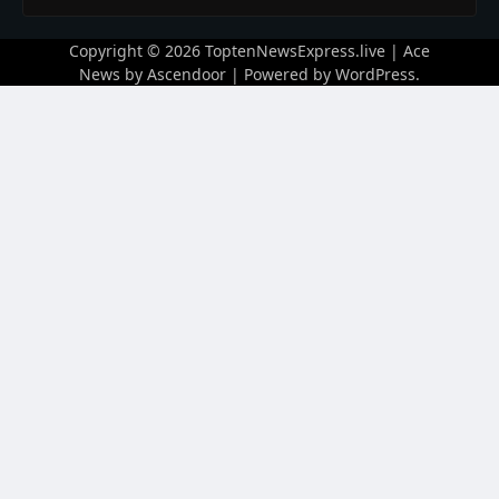
Copyright © 2026
ToptenNewsExpress.live
| Ace
News by
Ascendoor
| Powered by
WordPress
.