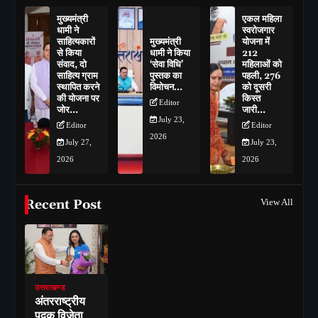
मुख्यमंत्री
एकल महिला
धामी ने
स्वरोजगार
साहित्यकारों
मुख्यमंत्री
योजना में
से किया
धामी ने किया
212
संवाद, दो
‘सेवा विधि’
महिलाओं को
साहित्य ग्राम
पुस्तक का
पहली, 276
स्थापित करने
विमोचन…
को दूसरी
की योजना पर
किस्त
Editor
जोर…
जारी…
July 23,
Editor
Editor
2026
July 27,
July 23,
2026
2026
Recent Post
View All
उत्तराखण्ड
अंतरराष्ट्रीय
पदक विजेता