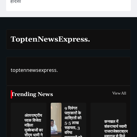
हादसा
ToptenNewsExpress.
toptennewsexpress.
Trending News
View All
9 दिवंगत
पत्रकारों के
अंतरराष्ट्रीय
आश्रितों को
पदक विजेता
कनखल में
5-5 लाख
महिला
शंकराचार्य स्वामी
सहायता, 3
मुक्केबाजों का
राजराजेश्वराश्रम
वरिष्ठ
सीएम धामी ने
महाराज से मिले