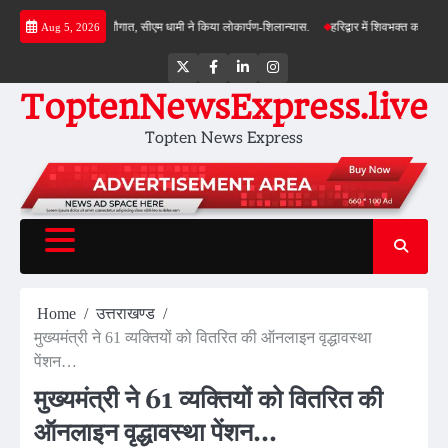
Skip
ास योजनाओं की सौगात, सीएम धामी ने किया लोकार्पण-शिलान्यास.
हरिद्वार में शिवभक्त कांवड़ियों पर पुष
Aug 5, 2026
to
content
Twitter
Facebook
LinkedIn
Instagram
ToptenNewsExpress.live
Topten News Express
Home
उत्तराखण्ड
मुख्यमंत्री ने 61 व्यक्तियों को वितरित की ऑनलाइन वृद्धावस्था
पेंशन…
मुख्यमंत्री ने 61 व्यक्तियों को वितरित की
ऑनलाइन वृद्धावस्था पेंशन…