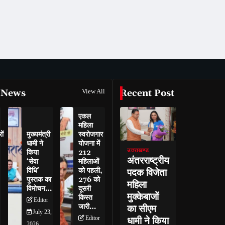
 News
View All
Recent Post
एकल
महिला
ों
मुख्यमंत्री
स्वरोजगार
धामी ने
योजना में
उत्तराखण्ड
किया
212
अंतरराष्ट्रीय
‘सेवा
महिलाओं
विधि’
को पहली,
पदक विजेता
पुस्तक का
276 को
महिला
विमोचन…
दूसरी
मुक्केबाजों
किस्त
Editor
जारी…
का सीएम
July 23,
Editor
धामी ने किया
2026