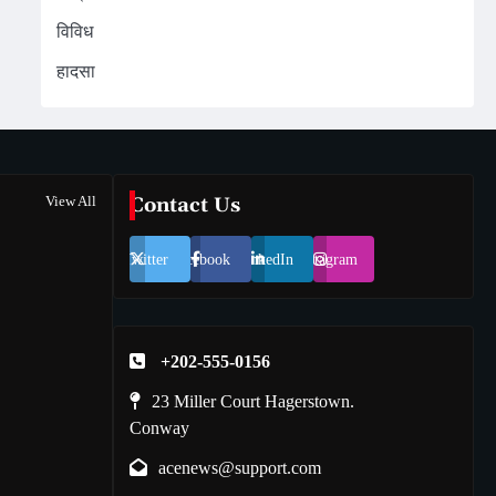
विविध
हादसा
View All
Contact Us
Twitter
Facebook
LinkedIn
Instagram
+202-555-0156
23 Miller Court Hagerstown.
Conway
acenews@support.com