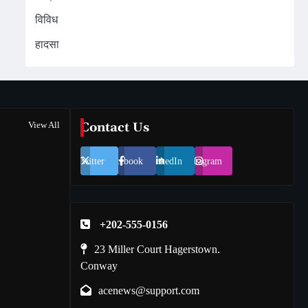
विविध
हादसा
View All
Contact Us
Twitter
Facebook
LinkedIn
Instagram
+202-555-0156
23 Miller Court Hagerstown.
Conway
acenews@support.com