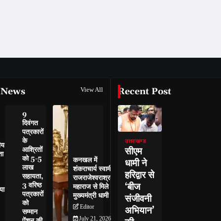
 News
View All
Recent Post
9
दिवंगत
पत्रकारों
के
उत्तराखण्ड
ीय
सीएम
आश्रितों
ता
को 5-5
कनखल में
धामी ने
लाख
शंकराचार्य स्वामी
हरिद्वार से
सहायता,
राजराजेश्वराश्रम
‘बीज
3 वरिष्ठ
महाराज से मिले
या
पत्रकारों
मुख्यमंत्री धामी
संजीवनी
को
Editor
अभियान’
सम्मान
July 21, 2026