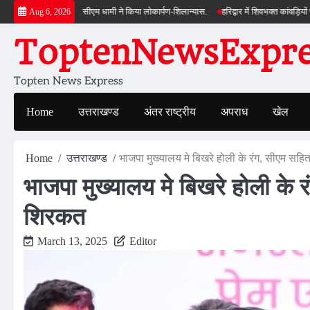
Skip
ी सौगात, सीएम धामी ने किया लोकार्पण-शिलान्यास.
हरिद्वार में शिवभक्त कांवड़ियों पर पुष्पवर्षा
Aug 6, 2026
to
ToptenNewsExpres
content
Topten News Express
Home
उत्तराखण्ड
अंतर राष्ट्रीय
अपराध
खेल
Home
उत्तराखण्ड
भाजपा मुख्यालय मे बिखरे होली के रंग, सीएम सहित
भाजपा मुख्यालय मे बिखरे होली के र
शिरकत
March 13, 2025
Editor