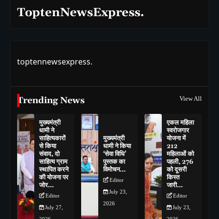
ToptenNewsExpress.
toptennewsexpress.
Trending News
View All
मुख्यमंत्री
एकल महिला
धामी ने
स्वरोजगार
साहित्यकारों
मुख्यमंत्री
योजना में
से किया
धामी ने किया
212
संवाद, दो
‘सेवा विधि’
महिलाओं को
साहित्य ग्राम
पुस्तक का
पहली, 276
स्थापित करने
विमोचन…
को दूसरी
की योजना पर
किस्त
Editor
जोर…
जारी…
July 23,
Editor
Editor
2026
July 27,
July 23,
2026
2026