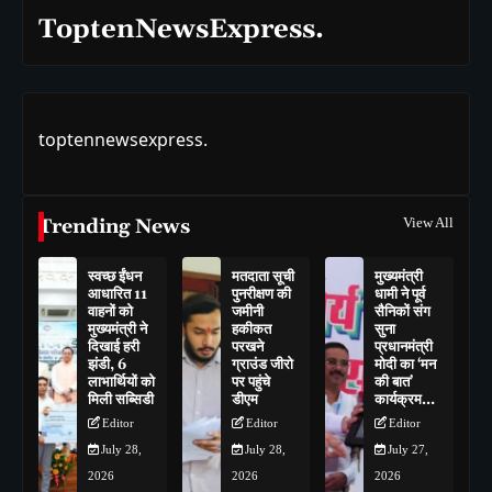
ToptenNewsExpress.
toptennewsexpress.
Trending News
View All
स्वच्छ ईंधन
मतदाता सूची
मुख्यमंत्री
आधारित 11
पुनरीक्षण की
धामी ने पूर्व
वाहनों को
जमीनी
सैनिकों संग
मुख्यमंत्री ने
हकीकत
सुना
दिखाई हरी
परखने
प्रधानमंत्री
झंडी, 6
ग्राउंड जीरो
मोदी का ‘मन
लाभार्थियों को
पर पहुंचे
की बात’
मिली सब्सिडी
डीएम
कार्यक्रम…
Editor
Editor
Editor
July 28,
July 28,
July 27,
2026
2026
2026