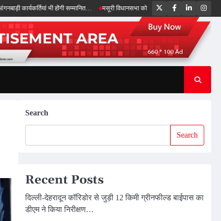
Twitter
Facebook
LinkedIn
Inst
कर्तियां भी होंगी सम्मानित…
मसूरी विधानसभा को 17.80 करोड़ की विकास योजनाओं की सौगात, स
Search
Search
Recent Posts
दिल्ली-देहरादून कॉरिडोर से जुड़ी 12 किमी ग्रीनफील्ड बाईपास का
डीएम ने किया निरीक्षण…