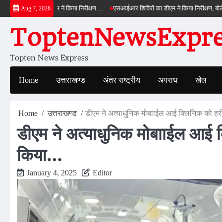
Skip
ाईपास का डीएम ने किया निरीक्षण…
एसआईआर शिविरों का डीएम ने किया निरीक्षण, बोले—कोई पात्र
Aug 7, 2026
to
ToptenNewsExpres
content
Topten News Express
Home
उत्तराखण्ड
अंतर राष्ट्रीय
अपराध
खेल
Home
उत्तराखण्ड
डीएम ने अत्याधुनिक मोबााईल आई क्लिनिक को ह
डीएम ने अत्याधुनिक मोबााईल आई 
किया…
January 4, 2025
Editor