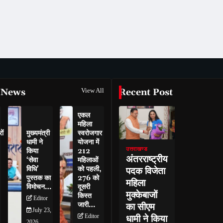
 News
View All
Recent Post
एकल
महिला
ों
मुख्यमंत्री
स्वरोजगार
धामी ने
योजना में
उत्तराखण्ड
किया
212
अंतरराष्ट्रीय
‘सेवा
महिलाओं
विधि’
को पहली,
पदक विजेता
पुस्तक का
276 को
महिला
विमोचन…
दूसरी
मुक्केबाजों
किस्त
Editor
जारी…
का सीएम
July 23,
Editor
धामी ने किया
2026