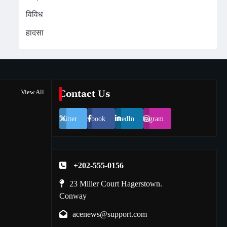
विविध
हादसा
View All
Contact Us
Twitter
Facebook
LinkedIn
Instagram
+202-555-0156
23 Miller Court Hagerstown.
Conway
acenews@support.com